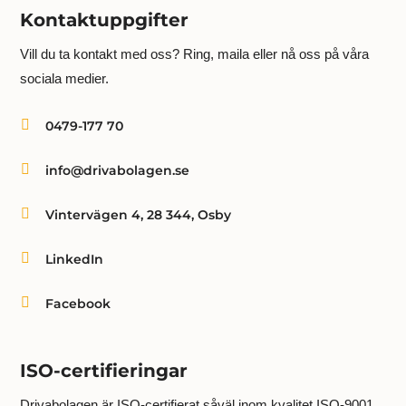
Kontaktuppgifter
Vill du ta kontakt med oss? Ring, maila eller nå oss på våra
sociala medier.

0479-177 70

info@drivabolagen.se

Vintervägen 4, 28 344, Osby

LinkedIn

Facebook
ISO-certifieringar
Drivabolagen är ISO-certifierat såväl inom kvalitet ISO-9001