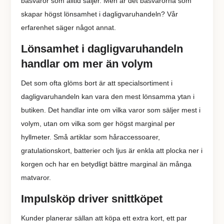
basvaror som alltid säljer. Men är det basvarorna som
skapar högst lönsamhet i dagligvaruhandeln? Vår
erfarenhet säger något annat.
Lönsamhet i dagligvaruhandeln
handlar om mer än volym
Det som ofta glöms bort är att specialsortiment i
dagligvaruhandeln kan vara den mest lönsamma ytan i
butiken. Det handlar inte om vilka varor som säljer mest i
volym, utan om vilka som ger högst marginal per
hyllmeter. Små artiklar som håraccessoarer,
gratulationskort, batterier och ljus är enkla att plocka ner i
korgen och har en betydligt bättre marginal än många
matvaror.
Impulsköp driver snittköpet
Kunder planerar sällan att köpa ett extra kort, ett par